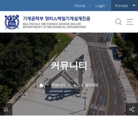
바
Korean
Home
Login
로
가
기
메
뉴
커뮤니티
>
>
커뮤니티
뉴스 & 공지사항