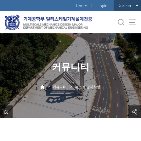
바
Korean
Home
Login
로
가
기
메
뉴
커뮤니티
>
>
커뮤니티
뉴스 & 공지사항