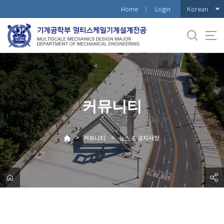
바
Korean
Home
Login
로
가
기
메
뉴
커뮤니티
>
>
커뮤니티
뉴스 & 공지사항