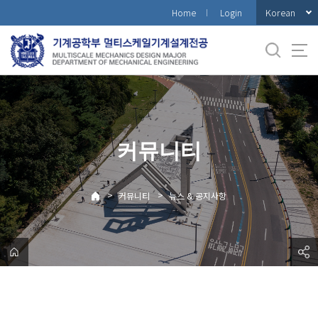
바
Korean
Home
Login
로
가
기
메
뉴
커뮤니티
>
>
커뮤니티
뉴스 & 공지사항