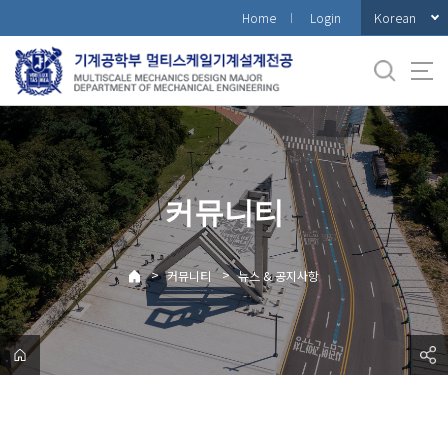
바
Korean
Home
Login
로
가
기
메
뉴
커뮤니티
>
>
커뮤니티
뉴스 & 공지사항