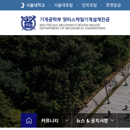
바
서울대학교
서울대포털
입학포털
증명발급
로
가
기
메
뉴
커뮤니티
뉴스 & 공지사항