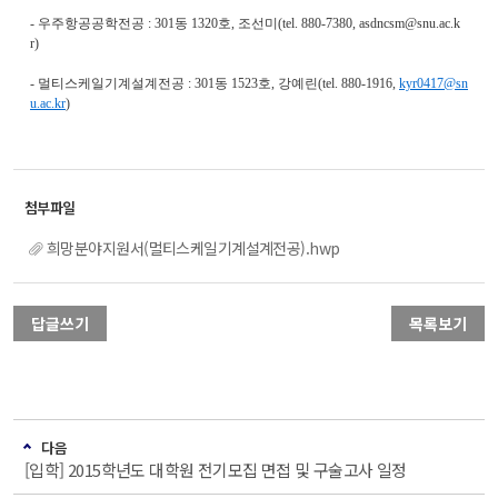
-
우주항공공학전공
: 301
동
1320
호
,
조선미
(tel. 880-7380, asdncsm@snu.ac.k
r)
-
멀티스케일기계설계전공
: 301
동
1523
호
,
강예린
(tel. 880-1916,
kyr0417@sn
u.ac.kr
)
희망분야지원서(멀티스케일기계설계전공).hwp
답글쓰기
목록보기
다음
[입학] 2015학년도 대학원 전기모집 면접 및 구술고사 일정