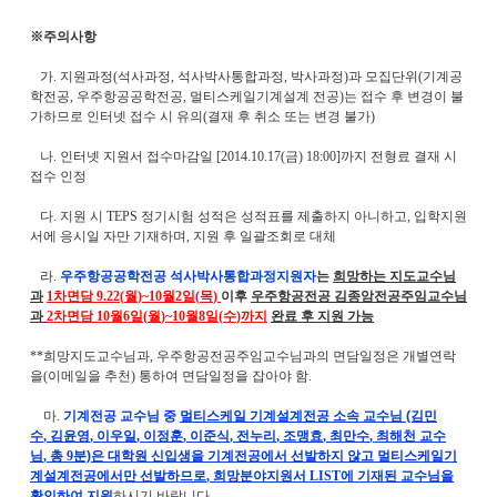
※
주의사항
가
.
지원과정
(
석사과정
,
석사박사통합과정
,
박사과정
)
과 모집단위
(
기계공
학전공
,
우주항공공학전공
,
멀티스케일기계설계 전공
)
는 접수 후 변경이 불
가하므로 인터넷 접수 시 유의
(
결재 후 취소 또는 변경 불가
)
나
.
인터넷 지원서 접수마감일
[2014.10.17(
금
) 18:00]
까지 전형료 결재 시
접수 인정
다
.
지원 시
TEPS
정기시험 성적은 성적표를 제출하지 아니하고
,
입학지원
서에 응시일 자만 기재하며
,
지원 후 일괄조회로 대체
라
.
우주항공공학전공 석사박사통합과정지원자
는
희망하는 지도교수님
과
1
차면담
9.22(
월
)~10
월
2
일
(
목
)
이후
우주항공전공 김종암전공주임교수님
과
2
차면담
10
월
6
일
(
월
)~10
월
8
일
(
수
)
까지
완료 후 지원 가능
**
희망지도교수님과
,
우주항공전공주임교수님과의 면담일정은 개별연락
을
(
이메일을 추천
)
통하여 면담일정을 잡아야 함
.
마
.
기계전공 교수님 중
멀티스케일 기계설계전공 소속 교수님 (김민
수
,
김윤영
,
이우일
,
이정훈
,
이준식
,
전누리
,
조맹효
,
최만수
,
최해천 교수
님
,
총
9
분)은 대학원 신입생을 기계전공에서 선발하지 않고 멀티스케일기
계설계전공에서만 선발하므로
,
희망분야지원서
LIST
에 기재된 교수님을
확인하여 지원
하시기 바랍니다
.