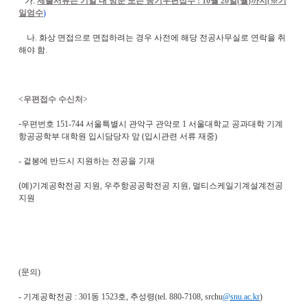
가
.
제출서류는 기일 내 방문 또는 등기우편접수
: 10
월
20
일
(
월
)
까지
(
※
기
일엄수
)
나
.
화상 면접으로 면접하려는 경우 사전에 해당 전공사무실로 연락을 취
해야 함
.
<
우편접수 수신처
>
-우편번호
151-744
서울특별시 관악구 관악로
1
서울대학교 공과대학 기계
항공공학부 대학원 입시담당자 앞
(
입시관련 서류 재중
)
-
겉봉에 반드시 지원하는 전공을 기재
(
예
)
기계공학전공 지원
,
우주항공공학전공 지원
,
멀티스케일기계설계전공
지원
(
문의
)
-
기계공학전공
: 301
동
1523
호
,
추성령
(tel. 880-7108, srchu
@snu.ac.kr
)