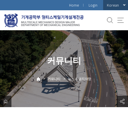
바
Korean
Home
Login
로
가
기
메
뉴
커뮤니티
>
>
커뮤니티
뉴스 & 공지사항