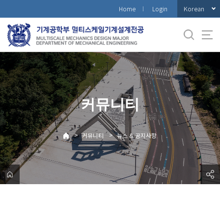
바
Korean
Home
Login
로
가
기
메
뉴
커뮤니티
>
>
커뮤니티
뉴스 & 공지사항