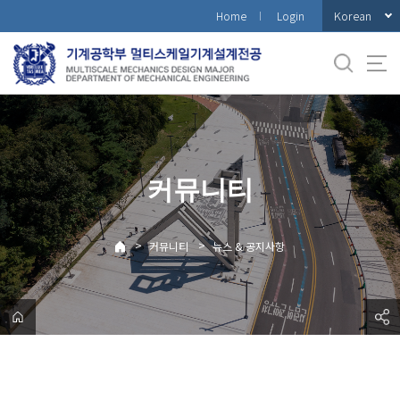
바
Korean
Home
Login
로
가
기
메
뉴
커뮤니티
>
>
커뮤니티
뉴스 & 공지사항