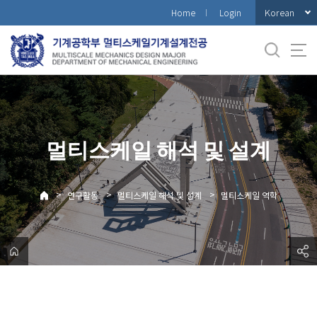
바
Korean
Home
Login
로
가
기
메
뉴
멀티스케일 해석 및 설계
>
>
>
연구활동
멀티스케일 해석 및 설계
멀티스케일 역학