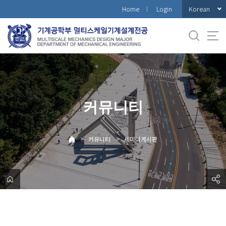
바
Korean
Home
Login
로
가
기
메
뉴
커뮤니티
>
>
커뮤니티
세미나게시판