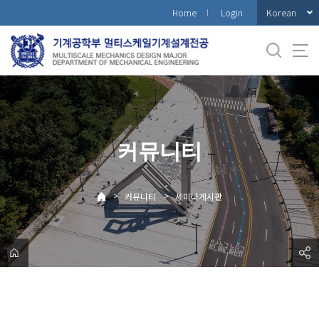
바
Korean
Home
Login
로
가
기
메
뉴
커뮤니티
>
>
커뮤니티
세미나게시판