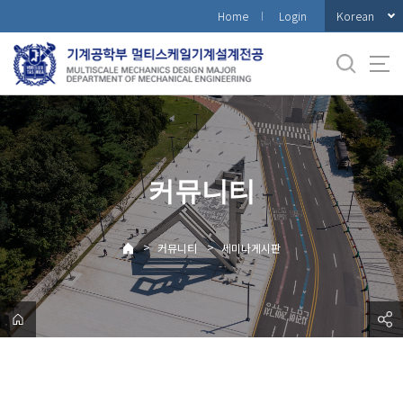
바
Korean
Home
Login
로
가
기
메
뉴
커뮤니티
>
>
커뮤니티
세미나게시판