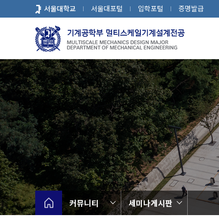
바
서울대학교
서울대포털
입학포털
증명발급
로
가
기
메
뉴
커뮤니티
세미나게시판