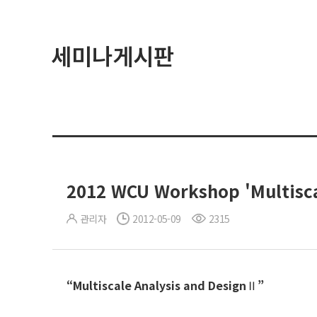
세미나게시판
2012 WCU Workshop 'Multisca
관리자
2012-05-09
2315
“Multiscale Analysis and Design
Ⅱ
”