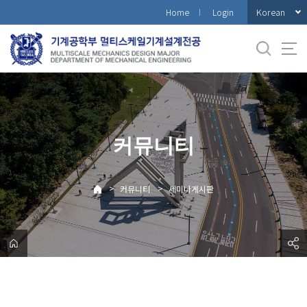
바
Korean
Home
Login
로
가
기
메
뉴
커뮤니티
>
>
커뮤니티
세미나게시판