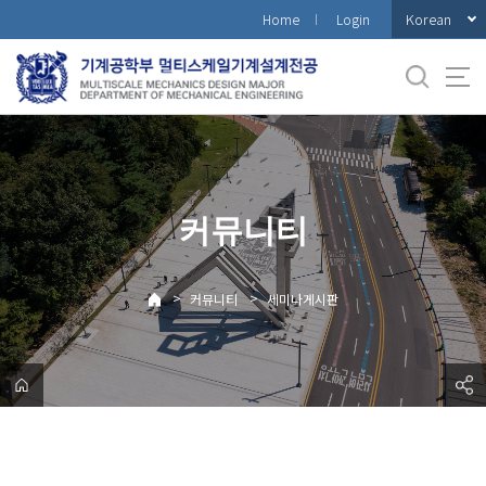
바
Korean
Home
Login
로
가
기
메
뉴
커뮤니티
>
>
커뮤니티
세미나게시판