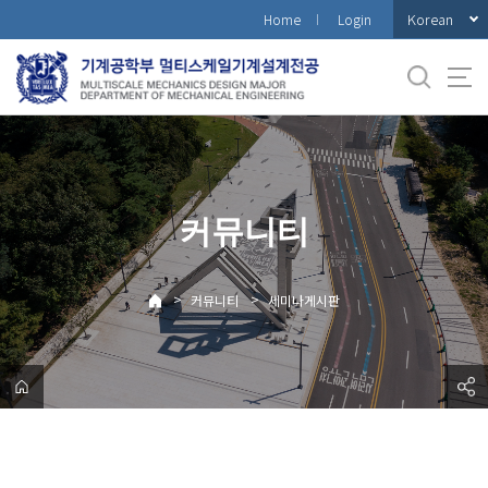
바
Korean
Home
Login
로
가
기
메
뉴
커뮤니티
>
>
커뮤니티
세미나게시판