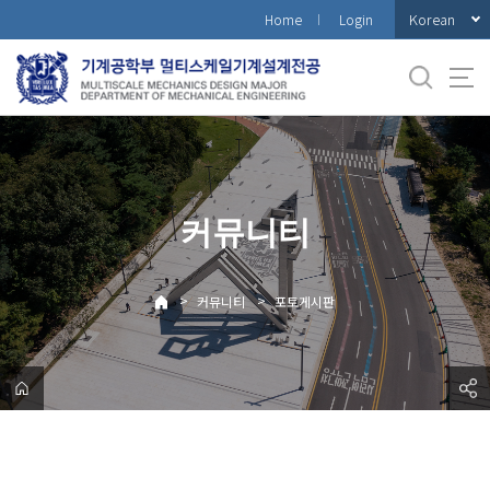
바
Korean
Home
Login
로
가
기
메
뉴
커뮤니티
>
>
커뮤니티
포토게시판