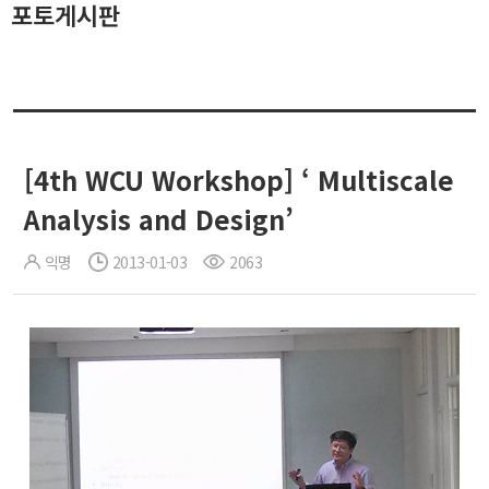
포토게시판
[4th WCU Workshop] ‘ Multiscale
Analysis and Design’
익명
2013-01-03
2063