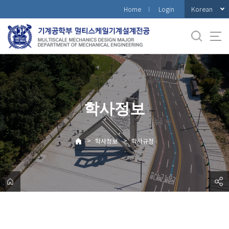
바
Korean
Home
Login
로
가
기
메
뉴
학사정보
>
>
학사정보
학사규정