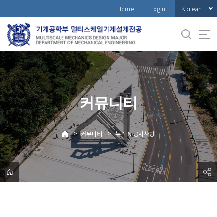
바
Korean
Home
Login
로
가
기
메
뉴
커뮤니티
>
>
커뮤니티
뉴스 & 공지사항