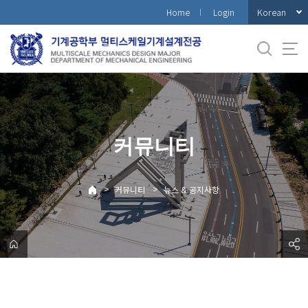
바
Korean
Home
Login
로
가
기
메
뉴
커뮤니티
>
>
커뮤니티
뉴스 & 공지사항