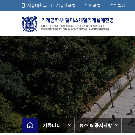
바
서울대학교
서울대포털
입학포털
증명발급
로
가
기
메
뉴
커뮤니티
뉴스 & 공지사항