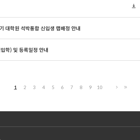
기 대학원 석박통합 신입생 랩배정 안내
(재입학) 및 등록일정 안내
1
2
3
4
5
6
7
8
9
10